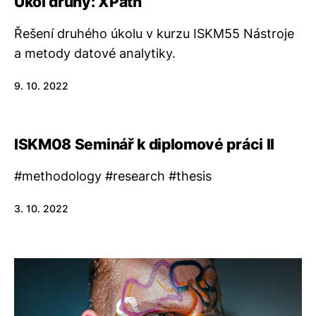
Úkol druhý: XPath
Řešení druhého úkolu v kurzu ISKM55 Nástroje
a metody datové analytiky.
9. 10. 2022
ISKM08 Seminář k diplomové práci II
#methodology #research #thesis
3. 10. 2022