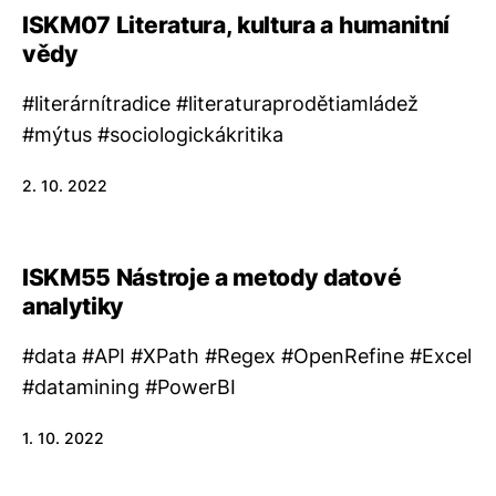
ISKM07 Literatura, kultura a humanitní
vědy
#literárnítradice #literaturaprodětiamládež
#mýtus #sociologickákritika
2. 10. 2022
ISKM55 Nástroje a metody datové
analytiky
#data #API #XPath #Regex #OpenRefine #Excel
#datamining #PowerBI
1. 10. 2022