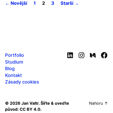
Posts
←
Novější
1
2
3
Starší
→
pagination
Portfolio
LinkedIn
Instagram
Medium
Fac
Studium
Blog
Kontakt
Zásady cookies
© 2026
Jan Valtr
. Šiřte & uveďte
Nahoru
↑
původ:
CC BY 4.0
.