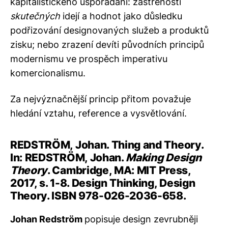
kapitalistického uspořádání: zastřenosti
skutečných
idejí a hodnot jako důsledku
podřizování designovaných služeb a produktů
zisku; nebo zrazení devíti původních principů
modernismu ve prospěch imperativu
komercionalismu.
Za nejvýznačnější princip přitom považuje
hledání vztahu, reference a vysvětlování.
REDSTRÖM, Johan. Thing and Theory.
In: REDSTRÖM, Johan.
Making Design
Theory
. Cambridge, MA: MIT Press,
2017, s. 1-8. Design Thinking, Design
Theory. ISBN 978-026-2036-658.
Johan Redström
popisuje design zevrubněji