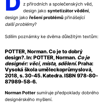
D
z přírodních a společenských věd,
design jako
syntetizátor vědění
,
design jako
řešení problémů
přinášející
další
problémy
?
Sdílím poznámky ke dvěma důležitým textům:
POTTER, Norman. Co je to dobrý
design?. In: POTTER, Norman.
Co je
designér: věci, místa, sdělení
. Praha:
Vysoká škola uměleckoprůmyslová,
2018, s. 30-45. Katedra. ISBN 978-80-
87989-58-6.
Norman Potter
sumíruje předpoklady dobrého
designérského myšlení.