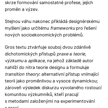
skrze formování samostatné profese, jejich
proměn a výzev.
Stejnou váhu nakonec přikládá designérskému
myšlení jako určitému
frameworku
pro řešení
nových socioekonomických problémů.
Gros textu ztvárňuje souboj dvou zdánlivě
dichotomických přístupů
praxe
a
teorie
,
výzkumu
a
aplikace
, na jehož základě autor
nahlíží do nitra teorie designu a formuluje
transition theory
: alternativní přístup vnímající
teorii jako proměnlivou a vysoce dynamickou;
zároveň výsledek diskurzu vyvolaného rostoucí
komunitou výzkumníků, kteří pracují
s metodami založenými na experimentování
s praxí.