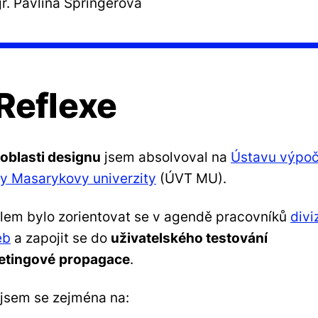
r. Pavlína Špringerová
 Reflexe
 oblasti designu
jsem absolvoval na
Ústavu výpoč
ky Masarykovy univerzity
(ÚVT MU).
lem bylo zorientovat se v agendě pracovníků
divi
eb
a zapojit se do
uživatelského testování
etingové
propagace
.
 jsem se zejména na: