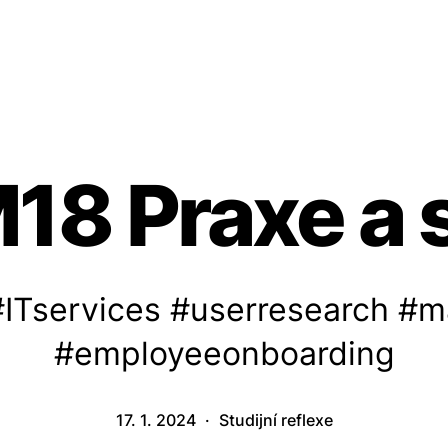
18 Praxe a 
ITservices #userresearch #m
#employeeonboarding
17. 1. 2024
Studijní reflexe