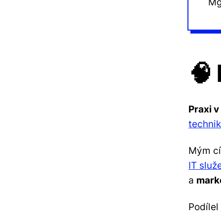
Mg
🧠
Praxi v
techni
Mým cí
IT služ
a
mark
Podílel