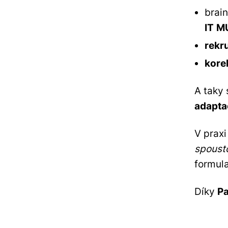
brai
IT
M
rekr
kore
A taky
adapta
V prax
spousto
formul
Díky
Pa