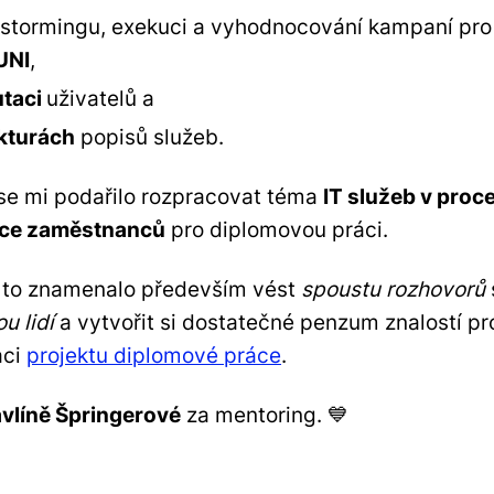
nstormingu, exekuci a vyhodnocování kampaní pro
UNI
,
utaci
uživatelů a
kturách
popisů služeb.
 se mi podařilo rozpracovat téma
IT služeb v proc
ce zaměstnanců
pro diplomovou práci.
i to znamenalo především vést
spoustu rozhovorů
u lidí
a vytvořit si dostatečné penzum znalostí pr
aci
projektu diplomové práce
.
vlíně Špringerové
za mentoring. 💙