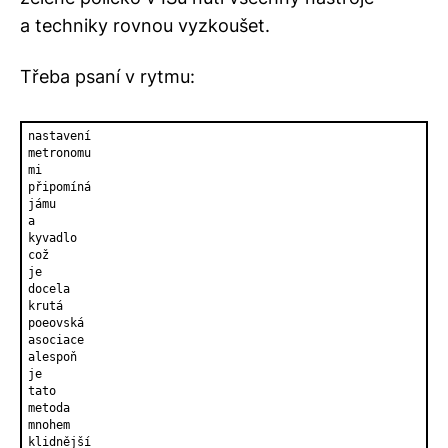
a techniky rovnou vyzkoušet.
Třeba psaní v rytmu:
nastavení

metronomu

mi

připomíná

jámu

a

kyvadlo

což

je

docela

krutá

poeovská

asociace

alespoň

je

tato

metoda

mnohem

klidnější
