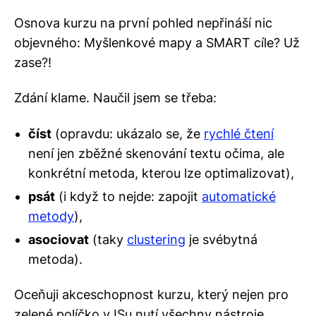
Osnova kurzu na první pohled nepřináší nic
objevného: Myšlenkové mapy a SMART cíle? Už
zase?!
Zdání klame. Naučil jsem se třeba:
číst
(opravdu: ukázalo se, že
rychlé čtení
není jen zběžné skenování textu očima, ale
konkrétní metoda, kterou lze optimalizovat),
psát
(i když to nejde: zapojit
automatické
metody
),
asociovat
(taky
clustering
je svébytná
metoda).
Oceňuji akceschopnost kurzu, který nejen pro
zelené políčko v ISu nutí všechny nástroje