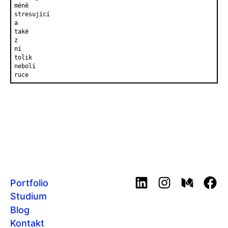
méně

stresující

a

také

z

ní

tolik

nebolí

ruce
Portfolio
LinkedIn
Instagram
Medium
Fac
Studium
Blog
Kontakt