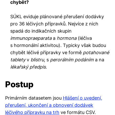
chybět?
SÚKL eviduje plánované přerušení dodávky
pro 36 léčivých přípravků. Nejvíce z nich
spadá do indikačních skupin
immunopraeparata
a
hormona
(léčiva
s hormonální aktivitou). Typicky však budou
chybět léčivé přípravky ve formě
potahované
tablety
v
blistru
, s
perorálním podáním
a na
lékařský předpis
.
Postup
Primárním datasetem jsou
Hlášení o uvedení,
přerušení, ukončení a obnovení dodávek
léčivého přípravku na trh
ve formátu CSV.