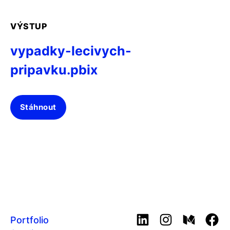
VÝSTUP
vypadky-lecivych-
pripavku.pbix
Stáhnout
Portfolio
LinkedIn
Instagram
Medium
Fac