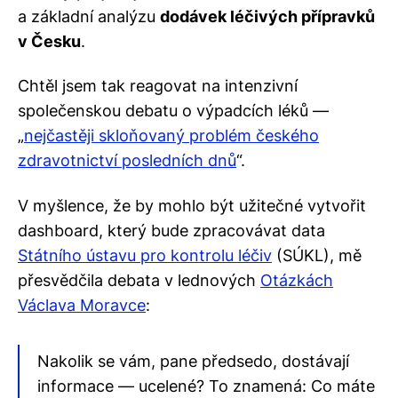
a základní analýzu
dodávek léčivých přípravků
v Česku
.
Chtěl jsem tak reagovat na intenzivní
společenskou debatu o výpadcích léků —
„
nejčastěji skloňovaný problém českého
zdravotnictví posledních dnů
“.
V myšlence, že by mohlo být užitečné vytvořit
dashboard, který bude zpracovávat data
Státního ústavu pro kontrolu léčiv
(SÚKL), mě
přesvědčila debata v lednových
Otázkách
Václava Moravce
:
Nakolik se vám, pane předsedo, dostávají
informace — ucelené? To znamená: Co máte